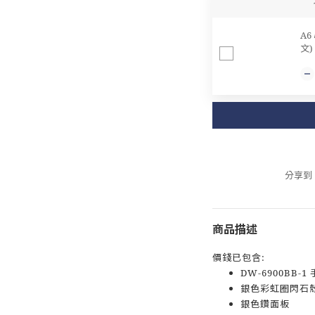
A6
文)
分享到
商品描述
價錢已包含:
DW-6900BB-1
銀色彩虹圈閃石
銀色鑽面板