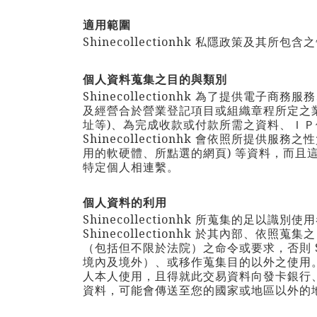
適用範圍
Shinecollectionhk
私隱政策及其所包含之
個人資料蒐集之目的與類別
Shinecollectionhk
為了提供電子商務服務
及經營合於營業登記項目或組織章程所定之
址等)、為完成收款或付款所需之資料、Ｉ
Shinecollectionhk 會依照所提供
用的軟硬體、所點選的網頁) 等資料，而
特定個人相連繫。
個人資料的利用
Shinecollectionhk
所蒐集的足以識別使用
Shinecollectionhk
於其內部、依照蒐集之
（包括但不限於法院）之命令或要求，否則
境內及境外）、或移作蒐集目的以外之使用
人本人使用，且得就此交易資料向發卡銀行
資料，可能會傳送至您的國家或地區以外的