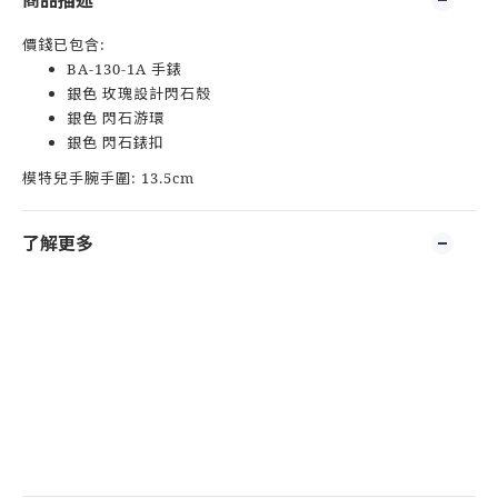
商品描述
價錢已包含:
BA-130-1A 手錶
銀色 玫瑰設計閃石殼
銀色 閃石游環
銀色 閃石錶扣
模特兒手腕手圍: 13.5cm
了解更多