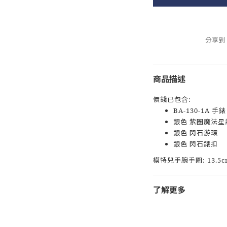
分享到
商品描述
價錢已包含:
BA-130-1A 手錶
銀色 紫圈魔法星
銀色 閃石游環
銀色 閃石錶扣
模特兒手腕手圍: 13.5c
了解更多