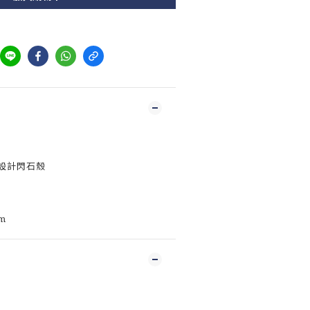
設計閃石殼
m