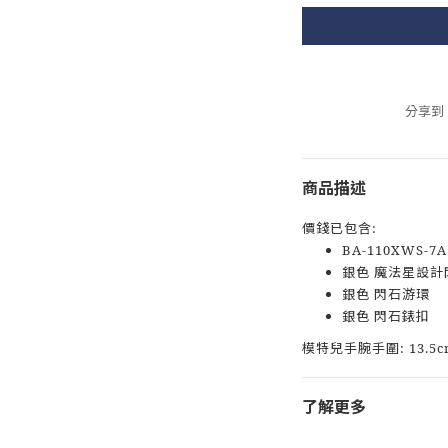
分享到
商品描述
價錢已包含:
BA-110XWS-7
銀色 魔法星設計
銀色 閃石游環
銀色 閃石錶扣
模特兒手腕手圍: 13.5c
了解更多