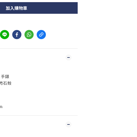
加入購物車
A 手錶
閃石殼
m